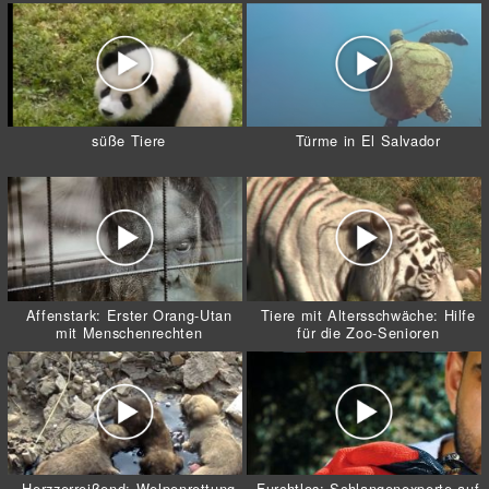
süße Tiere
Türme in El Salvador
Affenstark: Erster Orang-Utan
Tiere mit Altersschwäche: Hilfe
mit Menschenrechten
für die Zoo-Senioren
Herzzerreißend: Welpenrettung
Furchtlos: Schlangenexperte auf