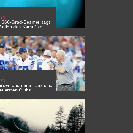
SEN
: 360-Grad-Beamer sagt
rillen den Kampf an
SEN
iarden und mehr: Das sind
teuersten Clubs