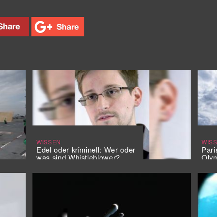
WISSEN
WIS
Edel oder kriminell: Wer oder
Pari
was sind Whistleblower?
Olym