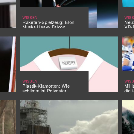
WISSEN
WIS
Raketen-Spielzeug: Elon
Neu
Musks Heavy Falcon
VR-B
WISSEN
WIS
Plastik-Klamotten: Wie
Mill
schlimm ist Polyester
die 
wirklich?