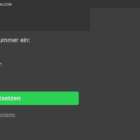
BILCOM
nummer ein:
:
tsetzen
ornieren