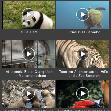
süße Tiere
Türme in El Salvador
Affenstark: Erster Orang-Utan
Tiere mit Altersschwäche: Hilfe
mit Menschenrechten
für die Zoo-Senioren
Herzzerreißend: Welpenrettung
Furchtlos: Schlangenexperte auf