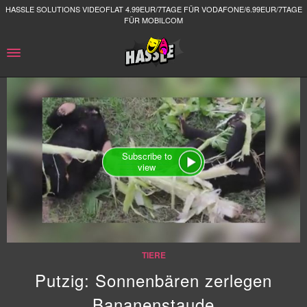
HASSLE SOLUTIONS VIDEOFLAT 4.99EUR/7TAGE FÜR VODAFONE/6.99EUR/7TAGE
FÜR MOBILCOM
Subscribe to
view
TIERE
Putzig: Sonnenbären zerlegen
Bananenstaude